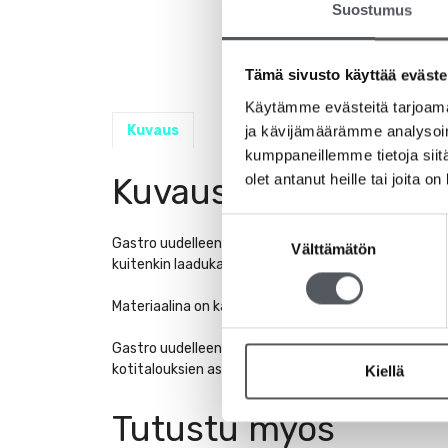
Suostumus
Tämä sivusto käyttää eväste
Käytämme evästeitä tarjoama
Kuvaus
ja kävijämäärämme analysoim
kumppaneillemme tietoja siitä
olet antanut heille tai joita o
Kuvaus
Suostumuksen
Gastro uudelleenkäytettävä veitsi soveltuu monenlais
Välttämätön
valinta
kuitenkin laadukas ja tyylikkään näköinen. Tyylik
Materiaalina on käytetty polypropeenia, joka on oike
Gastro uudelleenkäytettävät aterimet ovat testatt
kotitalouksien astianpesukoneissa, joiden loppuhuuh
Kiellä
Tutustu myös