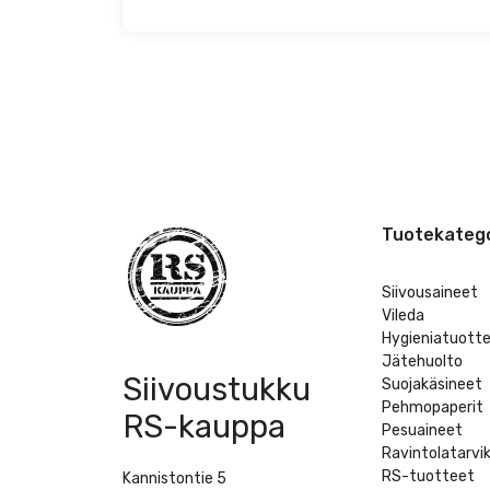
Tuotekatego
Siivousaineet
Vileda
Hygieniatuott
Jätehuolto
Siivoustukku
Suojakäsineet
Pehmopaperit
RS-kauppa
Pesuaineet
Ravintolatarvi
RS-tuotteet
Kannistontie 5