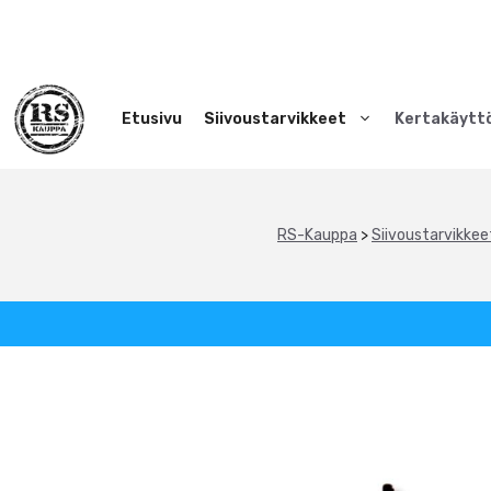
Siirry
sisältöön
Etusivu
Siivoustarvikkeet
Kertakäytt
RS-Kauppa
>
Siivoustarvikkee