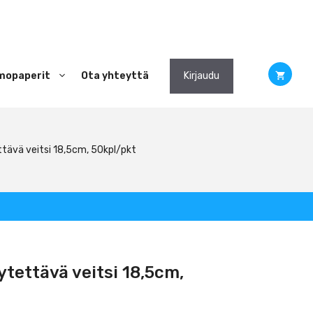
mopaperit
Ota yhteyttä
Kirjaudu
tävä veitsi 18,5cm, 50kpl/pkt
tettävä veitsi 18,5cm,