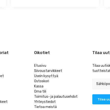
riat
Oikotiet
Tilaa uut
Etusivu
Tilaa uutis
Siivoustarvikkeet
tuotteista
eet
Usein kysyttyä
Ostoskori
Kassa
Oma tili
Toimitus- ja palautusehdot
kkeet
Yhteystiedot
Tietoa meistä