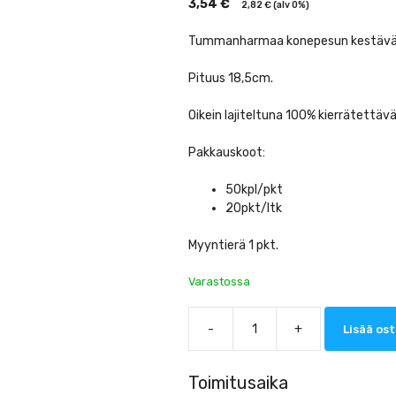
3,54
€
2,82
€
(alv 0%)
Tummanharmaa konepesun kestävä v
Pituus 18,5cm.
Oikein lajiteltuna 100% kierrätettävä
Pakkauskoot:
50kpl/pkt
20pkt/ltk
Myyntierä 1 pkt.
Varastossa
-
+
Lisää ost
Gastro
Uudelleenkäytettävä
veitsi
Toimitusaika
18,5cm,