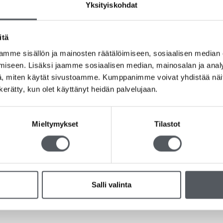
Yksityiskohdat
Tuotetunnus (SKU):
1999903100
Osastot:
Kertakäyttöastiat
,
Kertakäyttöater
Avainsanat tuotteelle
Keittiö
,
Kerta-astia
,
K
itä
Uudelleenkäytettävä
mme sisällön ja mainosten räätälöimiseen, sosiaalisen median
iseen. Lisäksi jaamme sosiaalisen median, mainosalan ja analy
, miten käytät sivustoamme. Kumppanimme voivat yhdistää näitä t
n kerätty, kun olet käyttänyt heidän palvelujaan.
iin kattauksiin silloin, kun metallisten aterimien käyttö ei ole mahdo
Mieltymykset
Tilastot
äs tummanharmaa väri antaa kattaukseen ilmettä sekä laadukkaan vaik
in lajiteltuna 100% kierrätettävä.
uja ja ne ovat läpäisseet 125 pesukertaa standardin EN 12875-1:200
telulämpötila on jopa 81 °C.
Salli valinta