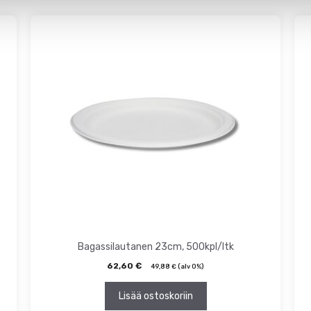
Bagassilautanen 23cm, 500kpl/ltk
62,60
€
49,88
€
(alv 0%)
Lisää ostoskoriin