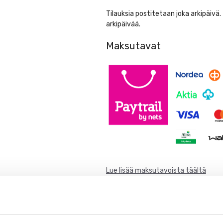
50kpl/pkt
Tilauksia postitetaan joka arkipäivä
määrä
arkipäivää.
Maksutavat
Lue lisää maksutavoista täältä
Lisää toivelistalle