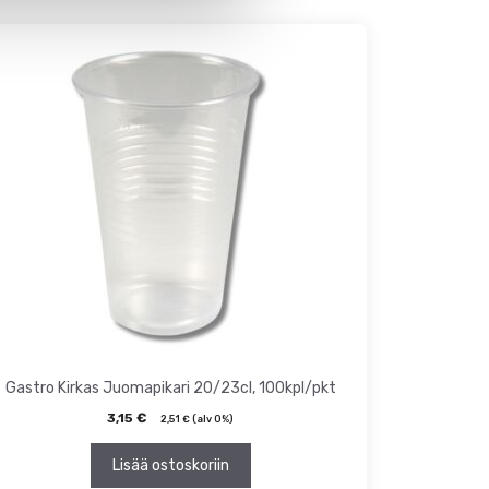
Gastro Kirkas Juomapikari 20/23cl, 100kpl/pkt
3,15
€
2,51
€
(alv 0%)
Lisää ostoskoriin