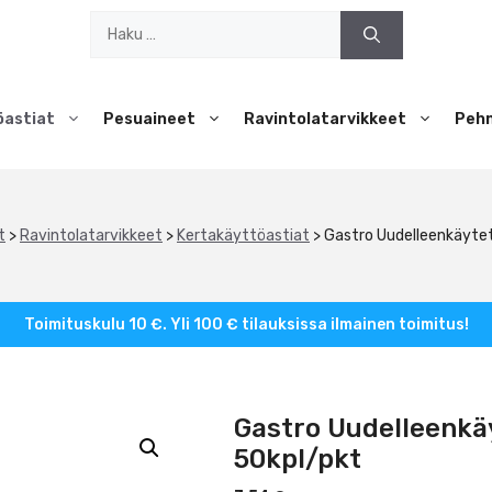
Haku:
öastiat
Pesuaineet
Ravintolatarvikkeet
Peh
t
>
Ravintolatarvikkeet
>
Kertakäyttöastiat
>
Gastro Uudelleenkäytet
Toimituskulu 10 €. Yli 100 € tilauksissa ilmainen toimitus!
Gastro Uudelleenkäy
50kpl/pkt