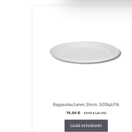
Bagassilautanen 26cm, 500kpl/ltk
75,20
€
59,92
€
(alv 0%)
Lisää ostoskoriin