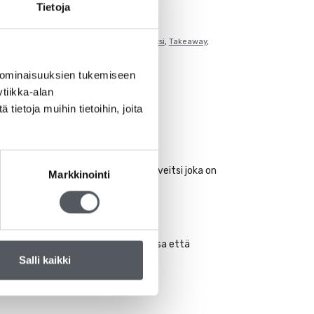
Tietoja
imet
ertakäyttö
,
Konepesun kestävä
,
muoviveitsi
,
Takeaway
,
 ominaisuuksien tukemiseen
tiikka-alan
ietoja muihin tietoihin, joita
llista tai kun halutaan kertakäyttöveitsi joka on
Markkinointi
utelman.
5 mukaisesti sekä teollisuuskoneissa että
Salli kaikki