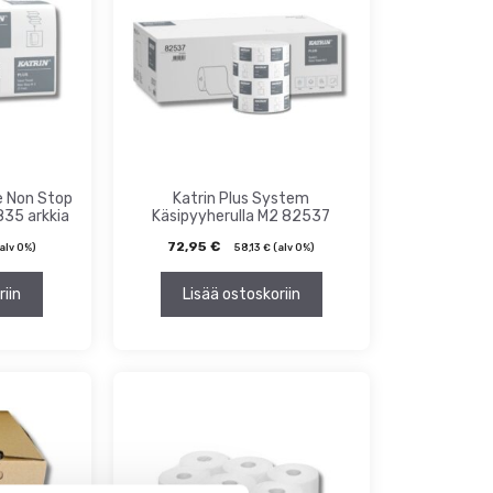
e Non Stop
Katrin Plus System
835 arkkia
Käsipyyherulla M2 82537
72,95
€
alv 0%)
58,13
€
(alv 0%)
riin
Lisää ostoskoriin