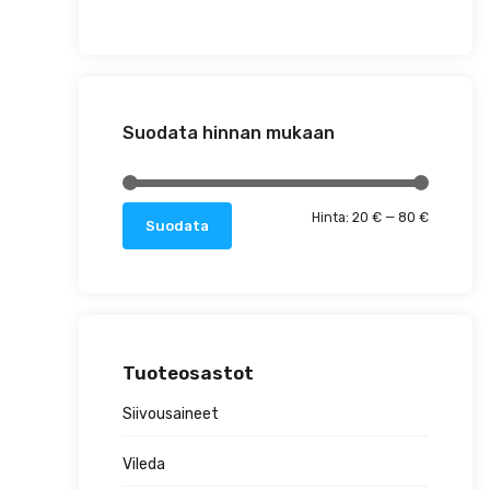
Suodata hinnan mukaan
Minimihin
Maksimih
Hinta:
20 €
—
80 €
Suodata
Tuoteosastot
Siivousaineet
Vileda