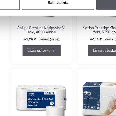
Salli valinta
Satino Prestige Käsipyyhe V-
Satino Prestige Käs
fold, 4000 arkkia
fold, 3750 ar
62,70
€
60,15
€
49,96
€
(alv 0%)
47,93
€
(
Lisää ostoskoriin
Lisää ostosko