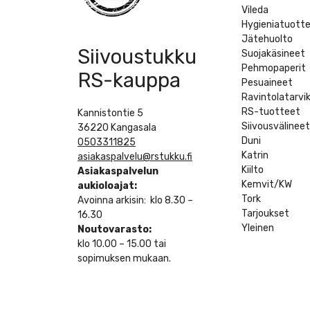
Vileda
Hygieniatuott
Jätehuolto
Siivoustukku
Suojakäsineet
Pehmopaperit
RS-kauppa
Pesuaineet
Ravintolatarvi
RS-tuotteet
Kannistontie 5
Siivousvälinee
36220 Kangasala
Duni
0503311825
Katrin
asiakaspalvelu@rstukku.fi
Kiilto
Asiakaspalvelun
Kemvit/KW
aukioloajat:
Tork
Avoinna arkisin: klo 8.30 –
Tarjoukset
16.30
Yleinen
Noutovarasto:
klo 10.00 – 15.00 tai
sopimuksen mukaan.