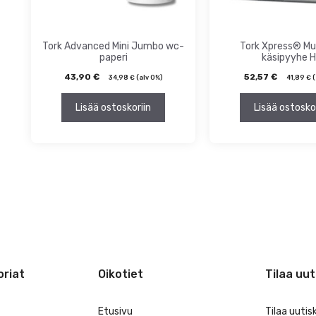
Tork Advanced Mini Jumbo wc-
Tork Xpress® Mul
paperi
käsipyyhe 
43,90
€
52,57
€
34,98
€
(alv 0%)
41,89
€
(
Lisää ostoskoriin
Lisää ostosko
riat
Oikotiet
Tilaa uut
Etusivu
Tilaa uutis