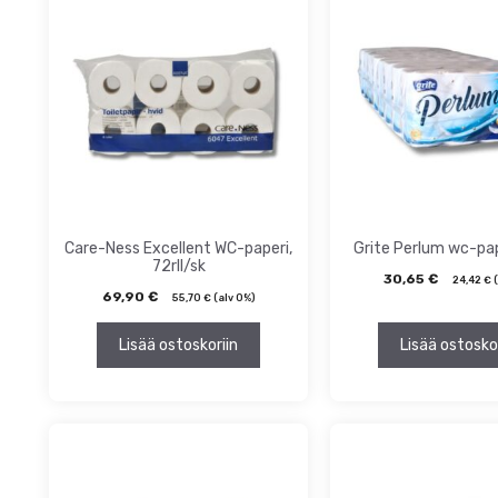
ta
inta
Care-Ness Excellent WC-paperi,
Grite Perlum wc-pap
72rll/sk
30,65
€
24,42
€
(
69,90
€
55,70
€
(alv 0%)
Lisää ostoskoriin
Lisää ostosko