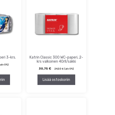
eri 3-krs.
Katrin Classic 300 WC-paperi, 2-
krs valkoinen 40rll/säkki
alv 0%)
30,75
€
24,50
€
(alv 0%)
riin
Lisää ostoskoriin