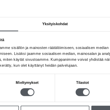
Yksityiskohdat
Katrin Plus Teollisuuspyyhe L 2-
Paplaset Laudeliina 
kerroksinen Laminoitu, Sininen.
220kpl/rs
itä
2rll/sk
24,90
€
19,84
€
(
mme sisällön ja mainosten räätälöimiseen, sosiaalisen median
57,70
€
45,98
€
(alv 0%)
iseen. Lisäksi jaamme sosiaalisen median, mainosalan ja analy
Lisää ostoskoriin
Lisää ostosko
, miten käytät sivustoamme. Kumppanimme voivat yhdistää näitä t
n kerätty, kun olet käyttänyt heidän palvelujaan.
Mieltymykset
Tilastot