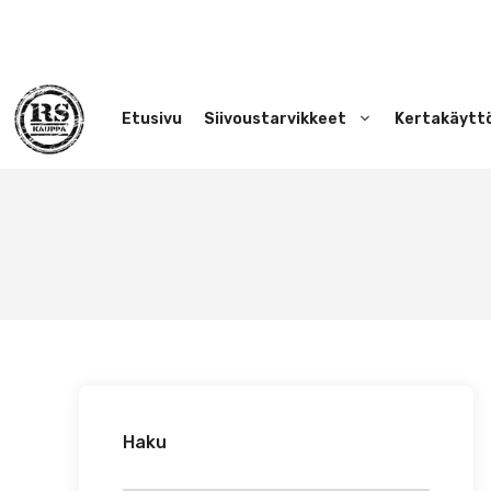
Siirry
sisältöön
Etusivu
Siivoustarvikkeet
Kertakäytt
Haku