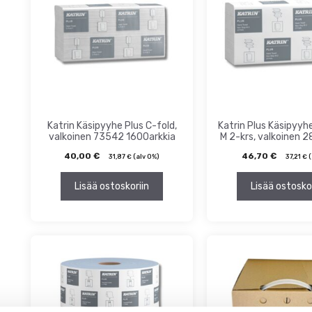
Katrin Käsipyyhe Plus C-fold,
Katrin Plus Käsipyyh
valkoinen 73542 1600arkkia
M 2-krs, valkoinen 2
40,00
€
46,70
€
31,87
€
(alv 0%)
37,21
€
(
Lisää ostoskoriin
Lisää ostosko