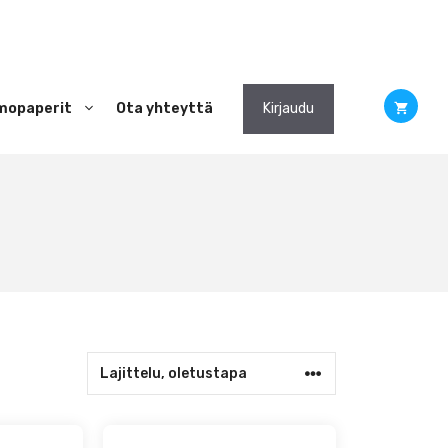
mopaperit
Ota yhteyttä
Kirjaudu