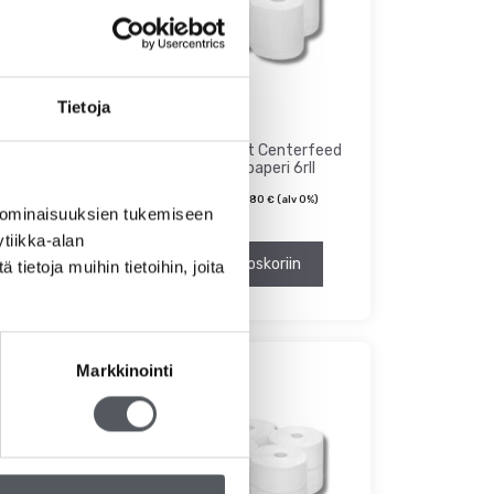
Tietoja
arkitettu,
Satino Comfort Centerfeed
vetopyyhepaperi 6rll
49,95
€
alv 0%)
39,80
€
(alv 0%)
 ominaisuuksien tukemiseen
tiikka-alan
riin
Lisää ostoskoriin
ietoja muihin tietoihin, joita
Markkinointi