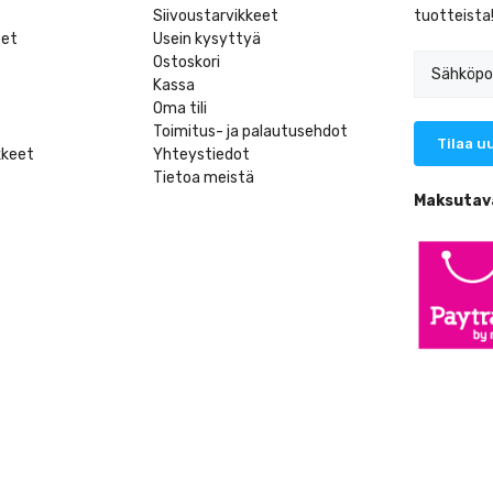
Siivoustarvikkeet
tuotteista
eet
Usein kysyttyä
Ostoskori
Kassa
Oma tili
Toimitus- ja palautusehdot
kkeet
Yhteystiedot
Tietoa meistä
t
Maksutav