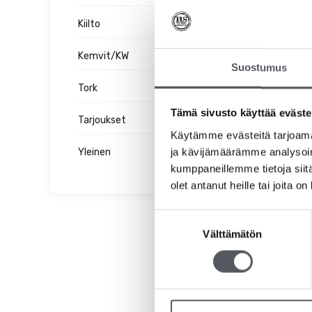
Kiilto
Kemvit/KW
Suostumus
Tork
Tämä sivusto käyttää eväste
Tarjoukset
Käytämme evästeitä tarjoama
ja kävijämäärämme analysoim
Yleinen
kumppaneillemme tietoja siitä
olet antanut heille tai joita o
Suostumuksen
Välttämätön
valinta