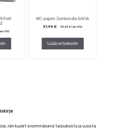
tifold
WC-paperi Jumborulla 6rll/sk
H2
37,90
€
30,20
€
(alv 0%)
alv 0%)
riin
Lisää ostoskoriin
iskirje
kirje, niin kuulet ensimmäisenä tarjouksista ja uusista