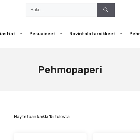
Haku:
öastiat
Pesuaineet
Ravintolatarvikkeet
Peh
Pehmopaperi
Näytetään kaikki 15 tulosta