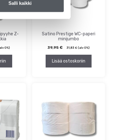
Salli kaikki
ipyyhe Z-
Satino Prestige WC-paperi
kkia
minijumbo
39,95
€
alv 0%)
31,83
€
(alv 0%)
riin
Lisää ostoskoriin