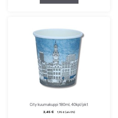
City kuumakuppi 180ml, 40kpl/pkt
2,45
€
1,95
€
(alv 0%)