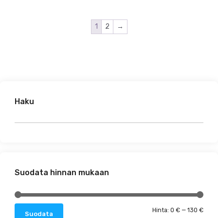
1
2
→
Haku
Suodata hinnan mukaan
Minim
Maks
Hinta:
0 €
—
130 €
Suodata