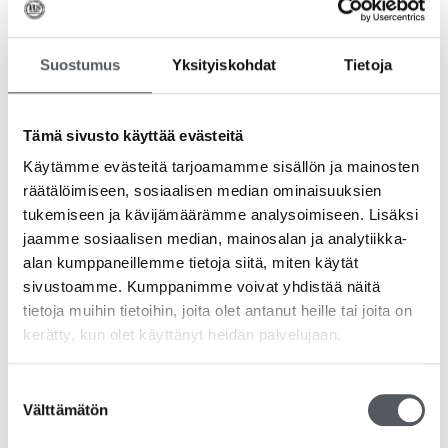
Suostumus
Yksityiskohdat
Tietoja
Tämä sivusto käyttää evästeitä
Käytämme evästeitä tarjoamamme sisällön ja mainosten
Gastro Uudelleenkäytettävä lusikka 18,5cm, 50kpl/pkt
räätälöimiseen, sosiaalisen median ominaisuuksien
3,54
€
2,82
€
(alv 0%)
tukemiseen ja kävijämäärämme analysoimiseen. Lisäksi
jaamme sosiaalisen median, mainosalan ja analytiikka-
Lisää ostoskoriin
alan kumppaneillemme tietoja siitä, miten käytät
sivustoamme. Kumppanimme voivat yhdistää näitä
tietoja muihin tietoihin, joita olet antanut heille tai joita on
kerätty, kun olet käyttänyt heidän palvelujaan.
Suostumuksen
Välttämätön
valinta