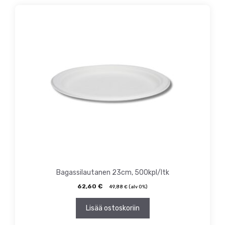
Bagassilautanen 23cm, 500kpl/ltk
62,60
€
49,88
€
(alv 0%)
Lisää ostoskoriin