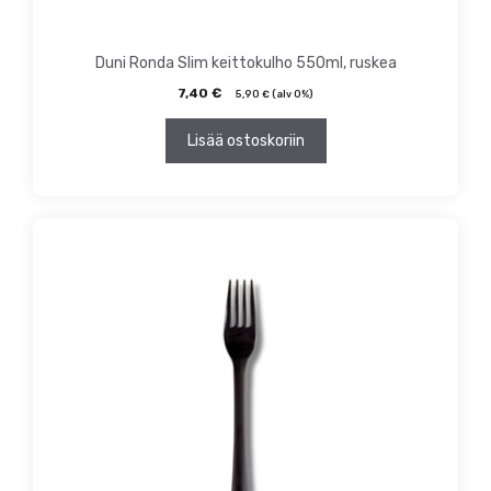
Duni Ronda Slim keittokulho 550ml, ruskea
7,40
€
5,90
€
(alv 0%)
Lisää ostoskoriin