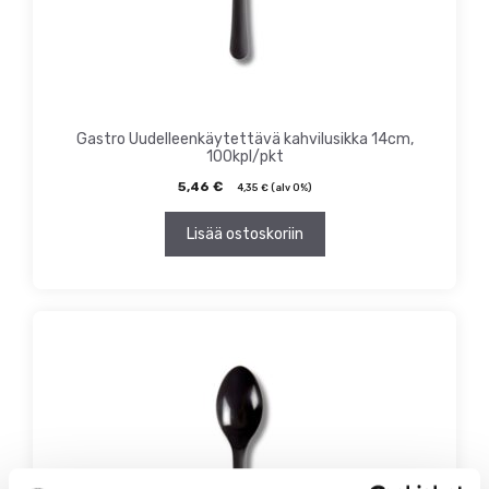
Gastro Uudelleenkäytettävä kahvilusikka 14cm,
100kpl/pkt
5,46
€
4,35
€
(alv 0%)
Lisää ostoskoriin