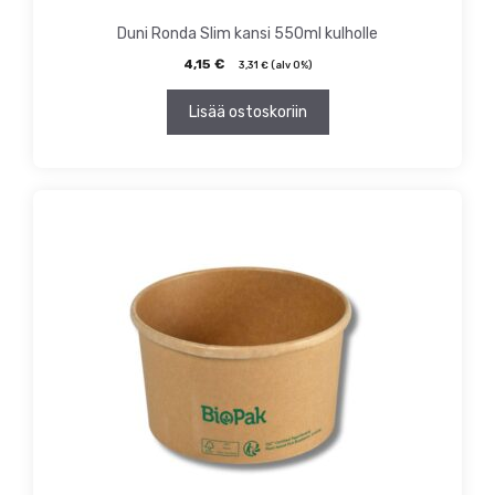
Duni Ronda Slim kansi 550ml kulholle
4,15
€
3,31
€
(alv 0%)
Lisää ostoskoriin