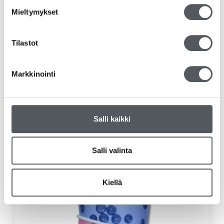
Mieltymykset
Tilastot
Markkinointi
Gastro Uudelleenkäytettävä veitsi 18,5cm, 50kpl/pkt
3,54
€
2,82
€
(alv 0%)
Salli kaikki
Lisää ostoskoriin
Salli valinta
Kiellä