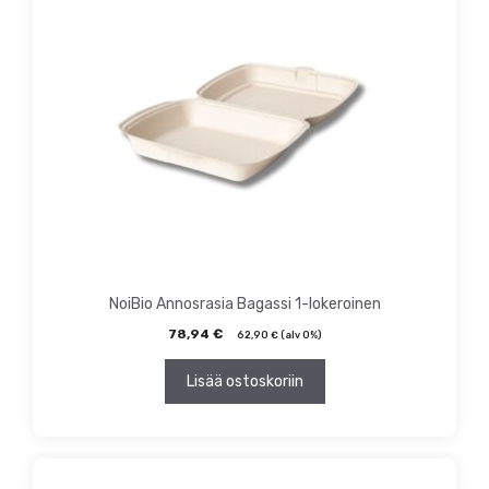
NoiBio Annosrasia Bagassi 1-lokeroinen
78,94
€
62,90
€
(alv 0%)
Lisää ostoskoriin