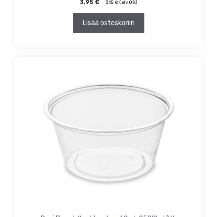
3,95
€
3,15
€
(alv 0%)
Lisää ostoskoriin