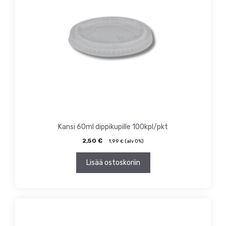
Kansi 60ml dippikupille 100kpl/pkt
2,50
€
1,99
€
(alv 0%)
Lisää ostoskoriin