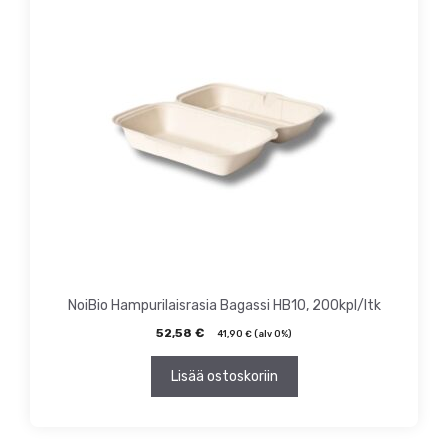
NoiBio Hampurilaisrasia Bagassi HB10, 200kpl/ltk
52,58
€
41,90
€
(alv 0%)
Lisää ostoskoriin