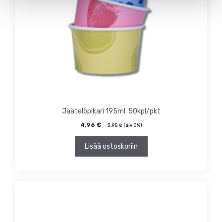
Jäätelöpikari 195ml. 50kpl/pkt
4,96
€
3,95
€
(alv 0%)
Lisää ostoskoriin