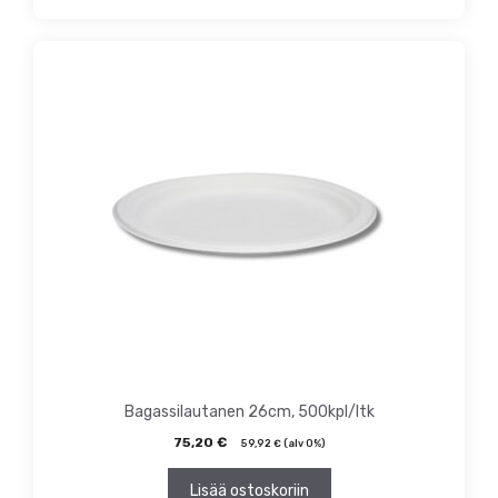
Bagassilautanen 26cm, 500kpl/ltk
75,20
€
59,92
€
(alv 0%)
Lisää ostoskoriin