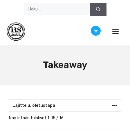
Siirry
Haku:
sisältöön
Takeaway
Näytetään tulokset 1–15 / 16