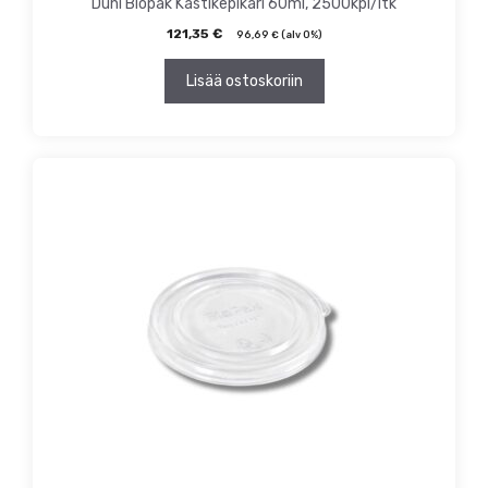
Duni Biopak Kastikepikari 60ml, 2500kpl/ltk
121,35
€
96,69
€
(alv 0%)
Lisää ostoskoriin