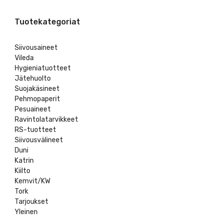
Tuotekategoriat
Siivousaineet
Vileda
Hygieniatuotteet
Jätehuolto
Suojakäsineet
Pehmopaperit
Pesuaineet
Ravintolatarvikkeet
RS-tuotteet
Siivousvälineet
Duni
Katrin
Kiilto
Kemvit/KW
Tork
Tarjoukset
Yleinen