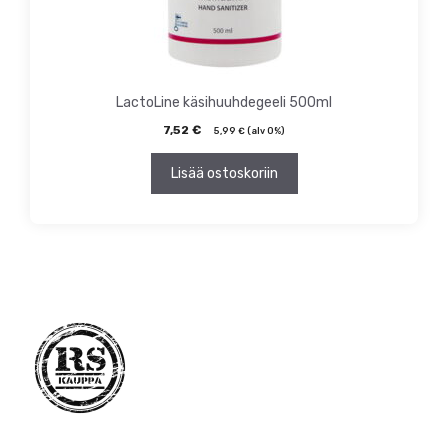
LactoLine käsihuuhdegeeli 500ml
7,52
€
5,99
€
(alv 0%)
Lisää ostoskoriin