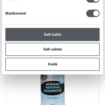
Abena Käsihuuhde Dispensio 1L
Markkinointi
5,60
€
4,46
€
(alv 0%)
Lisää ostoskoriin
Salli kaikki
Salli valinta
Kiellä