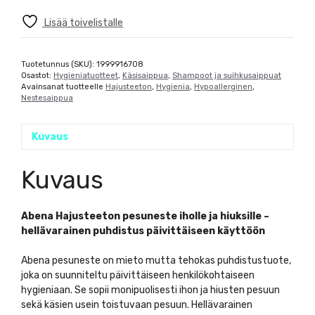
Lisää toivelistalle
Tuotetunnus (SKU):
1999916708
Osastot:
Hygieniatuotteet
,
Käsisaippua
,
Shampoot ja suihkusaippuat
Avainsanat tuotteelle
Hajusteeton
,
Hygienia
,
Hypoallerginen
,
Nestesaippua
Kuvaus
Kuvaus
Abena Hajusteeton pesuneste iholle ja hiuksille –
hellävarainen puhdistus päivittäiseen käyttöön
Abena pesuneste on mieto mutta tehokas puhdistustuote,
joka on suunniteltu päivittäiseen henkilökohtaiseen
hygieniaan. Se sopii monipuolisesti ihon ja hiusten pesuun
sekä käsien usein toistuvaan pesuun. Hellävarainen