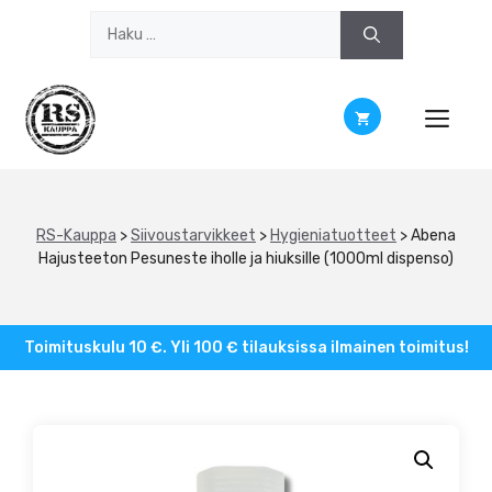
Siirry
Haku:
sisältöön
RS-Kauppa
>
Siivoustarvikkeet
>
Hygieniatuotteet
>
Abena
Hajusteeton Pesuneste iholle ja hiuksille (1000ml dispenso)
Toimituskulu 10 €. Yli 100 € tilauksissa ilmainen toimitus!