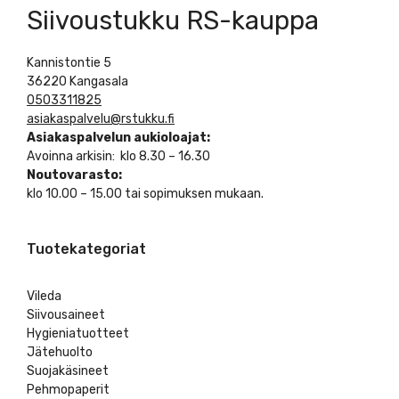
Siivoustukku RS-kauppa
Kannistontie 5
36220 Kangasala
0503311825
asiakaspalvelu@rstukku.fi
Asiakaspalvelun aukioloajat:
Avoinna arkisin: klo 8.30 – 16.30
Noutovarasto:
klo 10.00 – 15.00 tai sopimuksen mukaan.
Tuotekategoriat
Vileda
Siivousaineet
Hygieniatuotteet
Jätehuolto
Suojakäsineet
Pehmopaperit