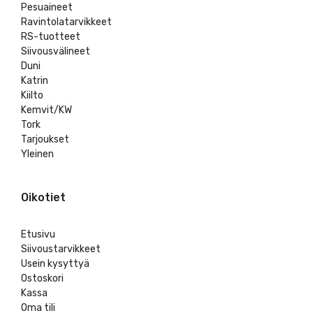
Pesuaineet
Ravintolatarvikkeet
RS-tuotteet
Siivousvälineet
Duni
Katrin
Kiilto
Kemvit/KW
Tork
Tarjoukset
Yleinen
Oikotiet
Etusivu
Siivoustarvikkeet
Usein kysyttyä
Ostoskori
Kassa
Oma tili