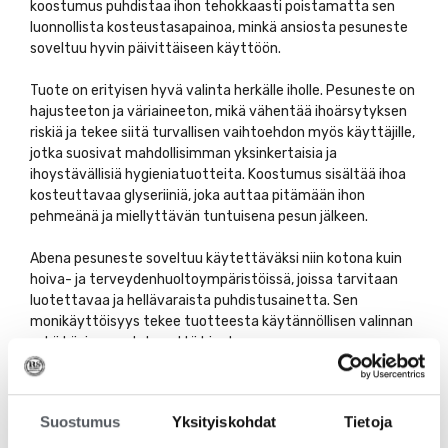
koostumus puhdistaa ihon tehokkaasti poistamatta sen
luonnollista kosteustasapainoa, minkä ansiosta pesuneste
soveltuu hyvin päivittäiseen käyttöön.
Tuote on erityisen hyvä valinta herkälle iholle. Pesuneste on
hajusteeton ja väriaineeton, mikä vähentää ihoärsytyksen
riskiä ja tekee siitä turvallisen vaihtoehdon myös käyttäjille,
jotka suosivat mahdollisimman yksinkertaisia ja
ihoystävällisiä hygieniatuotteita. Koostumus sisältää ihoa
kosteuttavaa glyseriiniä, joka auttaa pitämään ihon
pehmeänä ja miellyttävän tuntuisena pesun jälkeen.
Abena pesuneste soveltuu käytettäväksi niin kotona kuin
hoiva- ja terveydenhuoltoympäristöissä, joissa tarvitaan
luotettavaa ja hellävaraista puhdistusainetta. Sen
monikäyttöisyys tekee tuotteesta käytännöllisen valinnan
sekä käsien, vartalon että hiusten pesuun.
Käyttöohje:
Kastele kädet, iho tai hiukset huolellisesti. Ota riittävä
Suostumus
Yksityiskohdat
Tietoja
määrä pesunestettä ja pese kädet, vartalo ja/tai hiukset.
Huuhtele lopuksi huolellisesti vedellä.