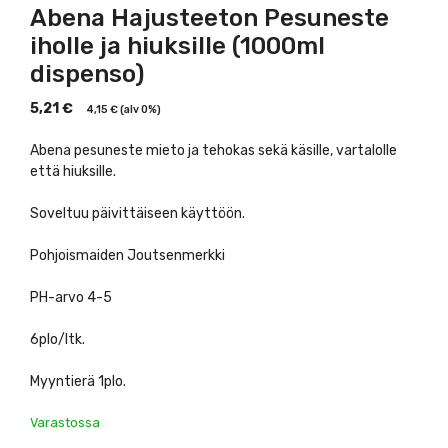
Abena Hajusteeton Pesuneste
iholle ja hiuksille (1000ml
dispenso)
5,21
€
4,15
€
(alv 0%)
Abena pesuneste mieto ja tehokas sekä käsille, vartalolle
että hiuksille.
Soveltuu päivittäiseen käyttöön.
Pohjoismaiden Joutsenmerkki
PH-arvo 4-5
6plo/ltk.
Myyntierä 1plo.
Varastossa