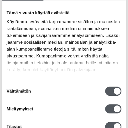
Tuote on tarkoitettu vain ulkoiseen käyttöön. Vältä aineen
Tämä sivusto käyttää evästeitä
joutumista silmiin.
Käytämme evästeitä tarjoamamme sisällön ja mainosten
räätälöimiseen, sosiaalisen median ominaisuuksien
Tutustu myös
tukemiseen ja kävijämäärämme analysoimiseen. Lisäksi
jaamme sosiaalisen median, mainosalan ja analytiikka-
alan kumppaneillemme tietoja siitä, miten käytät
sivustoamme. Kumppanimme voivat yhdistää näitä
tietoja muihin tietoihin, joita olet antanut heille tai joita on
kerätty, kun olet käyttänyt heidän palvelujaan.
Suostumuksen
Välttämätön
valinta
Mieltymykset
Tilastot