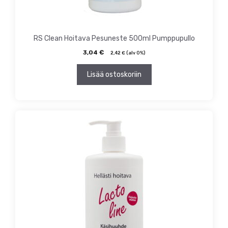
RS Clean Hoitava Pesuneste 500ml Pumppupullo
3,04
€
2,42
€
(alv 0%)
Lisää ostoskoriin