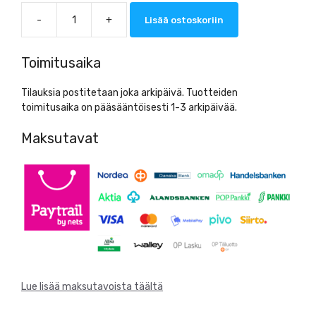
-
+
Lisää ostoskoriin
Abena
Hajusteeton
Pesuneste
Toimitusaika
iholle
ja
Tilauksia postitetaan joka arkipäivä. Tuotteiden
hiuksille
toimitusaika on pääsääntöisesti 1-3 arkipäivää.
(1000ml
dispenso)
Maksutavat
määrä
Lue lisää maksutavoista täältä