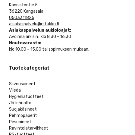
Kannistontie 5
36220 Kangasala
0503311825
asiakaspalvelu@rstukku.fi
Asiakaspalvelun aukioloajat:
Avoinna arkisin: klo 8.30 – 16.30
Noutovarasto:
klo 10.00 – 15.00 tai sopimuksen mukaan.
Tuotekategoriat
Siivousaineet
Vileda
Hygieniatuotteet
Jätehuolto
Suojakäsineet
Pehmopaperit
Pesuaineet
Ravintolatarvikkeet
RS-tuotteet