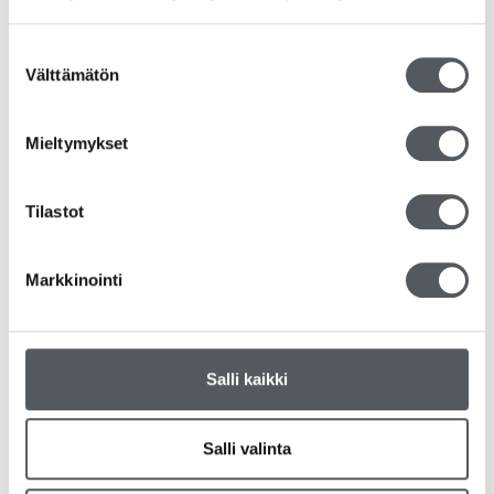
12,50
€
9,96
€
(alv 0%)
Suostumuksen
Lisää ostoskoriin
Välttämätön
valinta
Mieltymykset
Tilastot
Markkinointi
Salli kaikki
Salli valinta