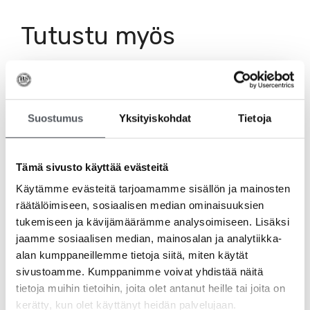
Tutustu myös
Suostumus
Yksityiskohdat
Tietoja
Tämä sivusto käyttää evästeitä
Käytämme evästeitä tarjoamamme sisällön ja mainosten
räätälöimiseen, sosiaalisen median ominaisuuksien
tukemiseen ja kävijämäärämme analysoimiseen. Lisäksi
jaamme sosiaalisen median, mainosalan ja analytiikka-
alan kumppaneillemme tietoja siitä, miten käytät
sivustoamme. Kumppanimme voivat yhdistää näitä
tietoja muihin tietoihin, joita olet antanut heille tai joita on
PURI-LINE Basic Mikrokuitupyyhe 32x32cm Punainen,
kerätty, kun olet käyttänyt heidän palvelujaan.
10kpl/pkt