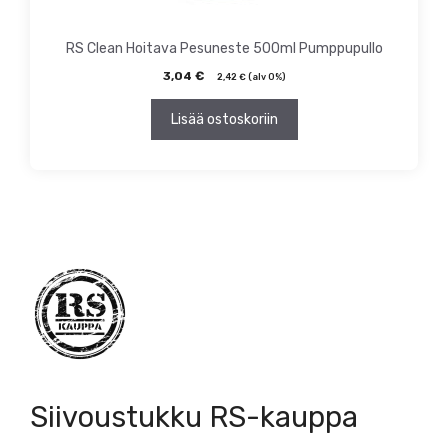
RS Clean Hoitava Pesuneste 500ml Pumppupullo
3,04
€
2,42
€
(alv 0%)
Lisää ostoskoriin
Siivoustukku RS-kauppa