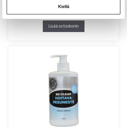
LactoLine käsihuuhdegeeli 100ml
Kiellä
3,83
€
3,05
€
(alv 0%)
Lisää ostoskoriin