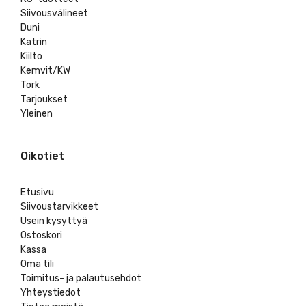
Siivousvälineet
Duni
Katrin
Kiilto
Kemvit/KW
Tork
Tarjoukset
Yleinen
Oikotiet
Etusivu
Siivoustarvikkeet
Usein kysyttyä
Ostoskori
Kassa
Oma tili
Toimitus- ja palautusehdot
Yhteystiedot