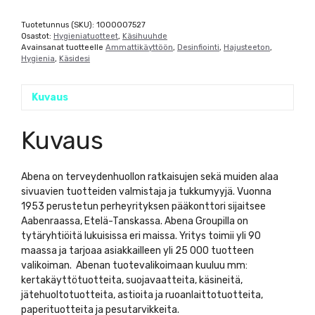
Tuotetunnus (SKU):
1000007527
Osastot:
Hygieniatuotteet
,
Käsihuuhde
Avainsanat tuotteelle
Ammattikäyttöön
,
Desinfiointi
,
Hajusteeton
,
Hygienia
,
Käsidesi
Kuvaus
Kuvaus
Abena on terveydenhuollon ratkaisujen sekä muiden alaa
sivuavien tuotteiden valmistaja ja tukkumyyjä. Vuonna
1953 perustetun perheyrityksen pääkonttori sijaitsee
Aabenraassa, Etelä-Tanskassa. Abena Groupilla on
tytäryhtiöitä lukuisissa eri maissa. Yritys toimii yli 90
maassa ja tarjoaa asiakkailleen yli 25 000 tuotteen
valikoiman. Abenan tuotevalikoimaan kuuluu mm:
kertakäyttötuotteita, suojavaatteita, käsineitä,
jätehuoltotuotteita, astioita ja ruoanlaittotuotteita,
paperituotteita ja pesutarvikkeita.