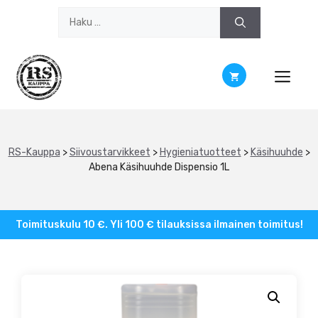
Siirry
Haku:
sisältöön
RS-Kauppa
>
Siivoustarvikkeet
>
Hygieniatuotteet
>
Käsihuuhde
>
Abena Käsihuuhde Dispensio 1L
Toimituskulu 10 €. Yli 100 € tilauksissa ilmainen toimitus!