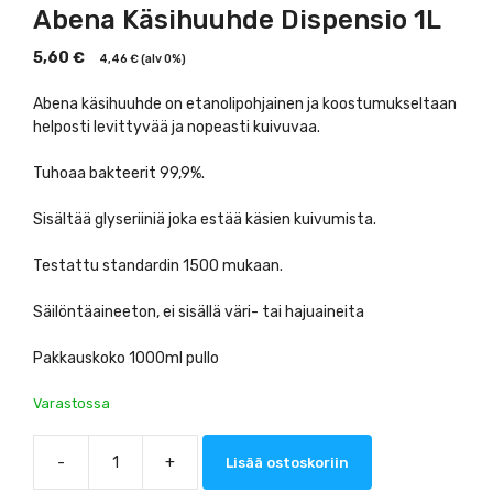
Abena Käsihuuhde Dispensio 1L
5,60
€
4,46
€
(alv 0%)
Abena käsihuuhde on etanolipohjainen ja koostumukseltaan
helposti levittyvää ja nopeasti kuivuvaa.
Tuhoaa bakteerit 99,9%.
Sisältää glyseriiniä joka estää käsien kuivumista.
Testattu standardin 1500 mukaan.
Säilöntäaineeton, ei sisällä väri- tai hajuaineita
Pakkauskoko 1000ml pullo
Varastossa
-
+
Lisää ostoskoriin
Abena