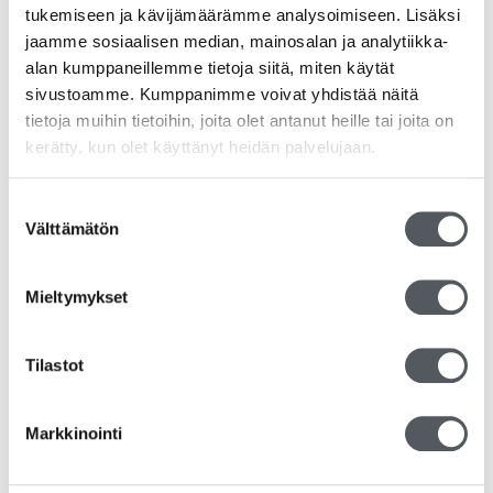
tukemiseen ja kävijämäärämme analysoimiseen. Lisäksi
jaamme sosiaalisen median, mainosalan ja analytiikka-
Ainesosat:
alan kumppaneillemme tietoja siitä, miten käytät
Yleispuhdistus:
Entsyymit, mikrobit,
sivustoamme. Kumppanimme voivat yhdistää näitä
natriumkarbonaatti, sitruunahappo, ionittomia
tietoja muihin tietoihin, joita olet antanut heille tai joita on
tensidejä <5%, kationisia tensidejä <5%. pH 6
kerätty, kun olet käyttänyt heidän palvelujaan.
Keittiö:
Entsyymit, mikrobit, natriumkarbonaatti,
sitruunahappo, D-glukopyranoosi, oligomeerit, dekyll-
oktyyli-glykosidit, dinatriumsuolat, natriumsuolat,
Suostumuksen
ionittomia tensidejä <5%, kationisia tensidejä <5%. pH
Välttämätön
valinta
8-10
Kylpyhuone:
Entsyymit, mikrobit,
natriumkarbonaatti, sitruunahappo, ionittomia
Mieltymykset
tensidejä <5%, kationisia tensidejä <5%. pH 6
Tilastot
Tutustu myös
Markkinointi