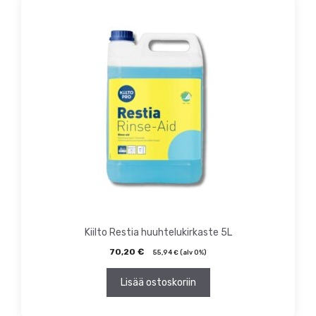
Kiilto Restia huuhtelukirkaste 5L
70,20
€
55,94
€
(alv 0%)
Lisää ostoskoriin