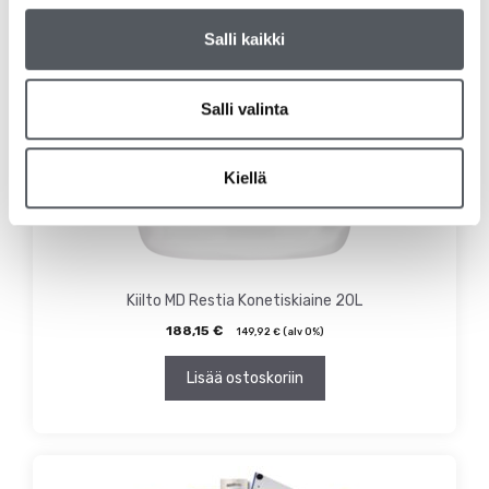
Salli kaikki
Salli valinta
Kiellä
Kiilto MD Restia Konetiskiaine 20L
188,15
€
149,92
€
(alv 0%)
Lisää ostoskoriin