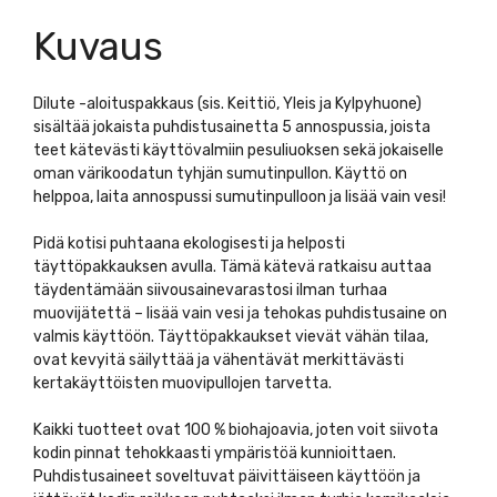
Kuvaus
Dilute -aloituspakkaus (sis. Keittiö, Yleis ja Kylpyhuone)
sisältää jokaista puhdistusainetta 5 annospussia, joista
teet kätevästi käyttövalmiin pesuliuoksen sekä jokaiselle
oman värikoodatun tyhjän sumutinpullon. Käyttö on
helppoa, laita annospussi sumutinpulloon ja lisää vain vesi!
Pidä kotisi puhtaana ekologisesti ja helposti
täyttöpakkauksen avulla. Tämä kätevä ratkaisu auttaa
täydentämään siivousainevarastosi ilman turhaa
muovijätettä – lisää vain vesi ja tehokas puhdistusaine on
valmis käyttöön. Täyttöpakkaukset vievät vähän tilaa,
ovat kevyitä säilyttää ja vähentävät merkittävästi
kertakäyttöisten muovipullojen tarvetta.
Kaikki tuotteet ovat 100 % biohajoavia, joten voit siivota
kodin pinnat tehokkaasti ympäristöä kunnioittaen.
Puhdistusaineet soveltuvat päivittäiseen käyttöön ja