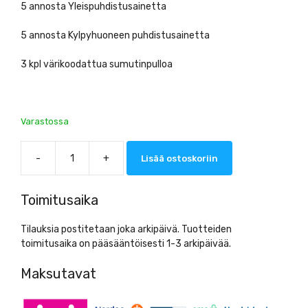
5 annosta Yleispuhdistusainetta
5 annosta Kylpyhuoneen puhdistusainetta
3 kpl värikoodattua sumutinpulloa
Varastossa
-
+
Lisää ostoskoriin
Dilute
-
Aloituspakkaus
Toimitusaika
(sis.
Keittiö,
Tilauksia postitetaan joka arkipäivä. Tuotteiden
Yleis
toimitusaika on pääsääntöisesti 1-3 arkipäivää.
ja
Kylpyhuone
Maksutavat
5kpl
+sumutinpullot