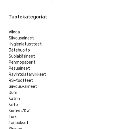
Tuotekategoriat
Vileda
Siivousaineet
Hygieniatuotteet
Jätehuolto
Suojakäsineet
Pehmopaperit
Pesuaineet
Ravintolatarvikkeet
RS-tuotteet
Siivousvälineet
Duni
Katrin
Kiilto
Kemvit/KW
Tork
Tarjoukset
Yleinen