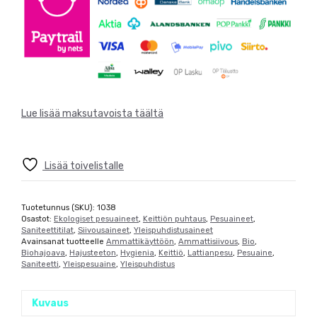
3kpl)
määrä
Lue lisää maksutavoista täältä
Lisää toivelistalle
Tuotetunnus (SKU):
1038
Osastot:
Ekologiset pesuaineet
,
Keittiön puhtaus
,
Pesuaineet
,
Saniteettitilat
,
Siivousaineet
,
Yleispuhdistusaineet
Avainsanat tuotteelle
Ammattikäyttöön
,
Ammattisiivous
,
Bio
,
Biohajoava
,
Hajusteeton
,
Hygienia
,
Keittiö
,
Lattianpesu
,
Pesuaine
,
Saniteetti
,
Yleispesuaine
,
Yleispuhdistus
Kuvaus