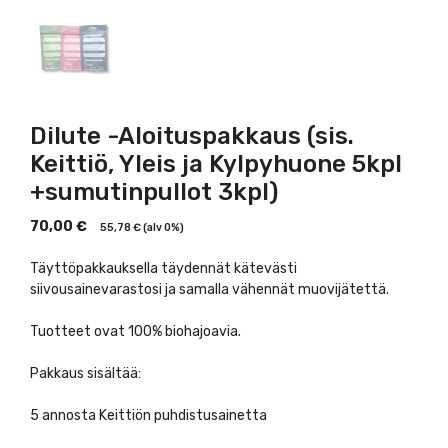
Dilute -Aloituspakkaus (sis.
Keittiö, Yleis ja Kylpyhuone 5kpl
+sumutinpullot 3kpl)
70,00
€
55,78
€
(alv 0%)
Täyttöpakkauksella täydennät kätevästi
siivousainevarastosi ja samalla vähennät muovijätettä.
Tuotteet ovat 100% biohajoavia.
Pakkaus sisältää:
5 annosta Keittiön puhdistusainetta