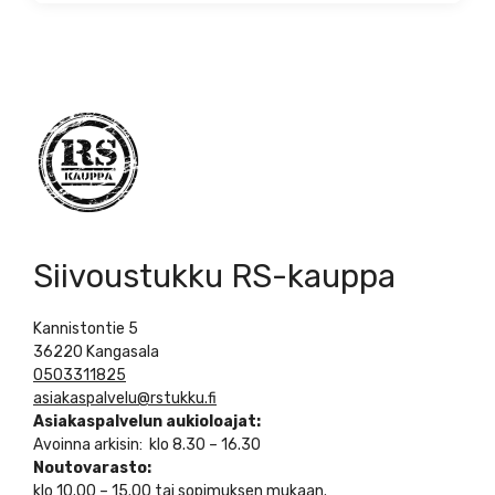
Siivoustukku RS-kauppa
Kannistontie 5
36220 Kangasala
0503311825
asiakaspalvelu@rstukku.fi
Asiakaspalvelun aukioloajat:
Avoinna arkisin: klo 8.30 – 16.30
Noutovarasto:
klo 10.00 – 15.00 tai sopimuksen mukaan.