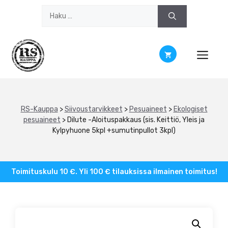
Siirry
Haku:
sisältöön
RS-Kauppa
>
Siivoustarvikkeet
>
Pesuaineet
>
Ekologiset
pesuaineet
>
Dilute -Aloituspakkaus (sis. Keittiö, Yleis ja
Kylpyhuone 5kpl +sumutinpullot 3kpl)
Toimituskulu 10 €. Yli 100 € tilauksissa ilmainen toimitus!