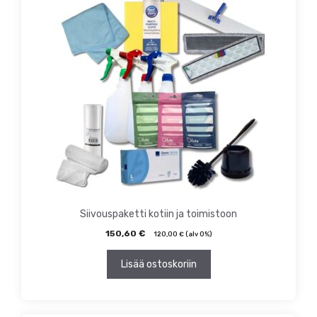
Siivouspaketti kotiin ja toimistoon
150,60
€
120,00
€
(alv 0%)
Lisää ostoskoriin