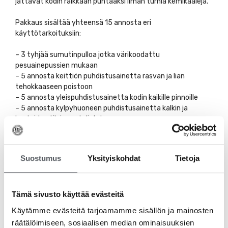
jättävät kodin raikkaan puhtaaksi ilman turhia kemikaaleja.
Pakkaus sisältää yhteensä 15 annosta eri
käyttötarkoituksiin:
– 3 tyhjää sumutinpulloa jotka värikoodattu
pesuainepussien mukaan
– 5 annosta keittiön puhdistusainetta rasvan ja lian
tehokkaaseen poistoon
– 5 annosta yleispuhdistusainetta kodin kaikille pinnoille
– 5 annosta kylpyhuoneen puhdistusainetta kalkin ja
kosteiden tilojen puhdistukseen
Täyttöpakkauksen käyttö on nopeaa ja helppoa: kaada
annos sumutinpulloon, lisää vesi ja ravista kevyesti. Näin
Suostumus
Yksityiskohdat
Tietoja
saat aina tuoreen ja käyttövalmiin puhdistusaineen arjen
tarpeisiin.
Erikseen tilattava sumutinpullo tekee käytöstä entistäkin
Tämä sivusto käyttää evästeitä
kätevämpää ja mahdollistaa täyttöpakkausten
Käytämme evästeitä tarjoamamme sisällön ja mainosten
hyödyntämisen yhä uudelleen. Ekologinen valinta
räätälöimiseen, sosiaalisen median ominaisuuksien
puhtaampaan kotiin ja kestävämpään arkeen.