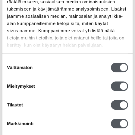
räätälöimiseen, sosiaalisen median ominaisuuksien
tukemiseen ja kävijämäärämme analysoimiseen. Lisäksi
jaamme sosiaalisen median, mainosalan ja analytiikka-
alan kumppaneillemme tietoja siitä, miten käytät
sivustoamme. Kumppanimme voivat yhdistää näitä
tietoja muihin tietoihin, joita olet antanut heille tai joita on
kerätty, kun olet käyttänyt heidän palvelujaan.
Suostumuksen
Välttämätön
valinta
Mieltymykset
Tilastot
Kiilto MD Restia Konetiskiaine 20L
188,15
€
149,92
€
(alv 0%)
Markkinointi
Lisää ostoskoriin