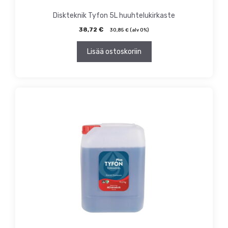
Diskteknik Tyfon 5L huuhtelukirkaste
38,72
€
30,85
€
(alv 0%)
Lisää ostoskoriin