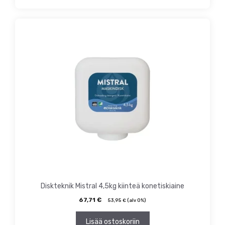
Diskteknik Mistral 4,5kg kiinteä konetiskiaine
67,71
€
53,95
€
(alv 0%)
Lisää ostoskoriin