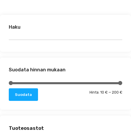
Haku
Suodata hinnan mukaan
Minim
Maks
Hinta:
10 €
—
200 €
Suodata
Tuoteosastot