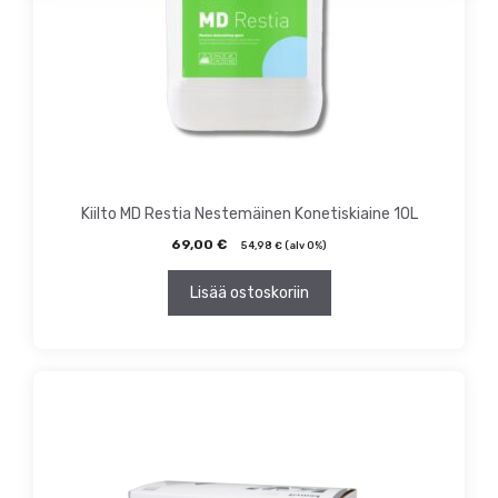
Kiilto MD Restia Nestemäinen Konetiskiaine 10L
69,00
€
54,98
€
(alv 0%)
Lisää ostoskoriin