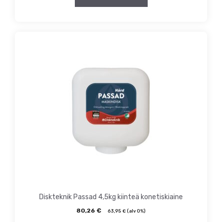
Diskteknik Passad 4,5kg kiinteä konetiskiaine
80,26
€
63,95
€
(alv 0%)