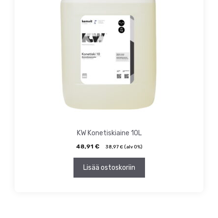
KW Konetiskiaine 10L
48,91
€
38,97
€
(alv 0%)
Lisää ostoskoriin