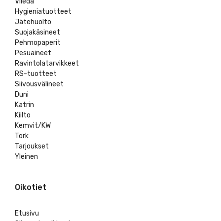
Vileda
Hygieniatuotteet
Jätehuolto
Suojakäsineet
Pehmopaperit
Pesuaineet
Ravintolatarvikkeet
RS-tuotteet
Siivousvälineet
Duni
Katrin
Kiilto
Kemvit/KW
Tork
Tarjoukset
Yleinen
Oikotiet
Etusivu