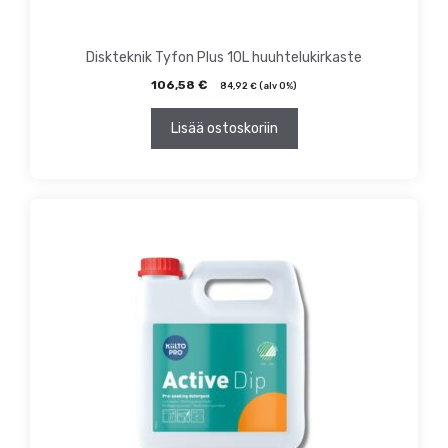
Diskteknik Tyfon Plus 10L huuhtelukirkaste
106,58
€
84,92
€
(alv 0%)
Lisää ostoskoriin