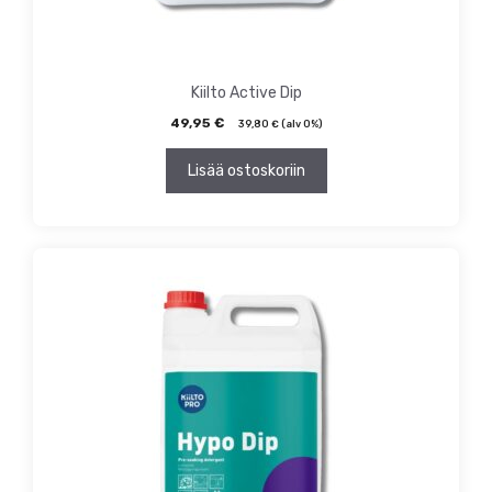
Kiilto Active Dip
49,95
€
39,80
€
(alv 0%)
Lisää ostoskoriin