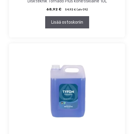
Diskteknik Tornado Plus konetiskiaine 10L
68,92
€
54,92
€
(alv 0%)
Lisää ostoskoriin