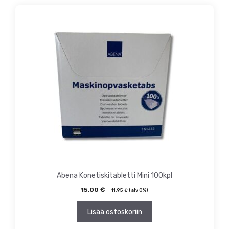
Abena Konetiskitabletti Mini 100kpl
15,00
€
11,95
€
(alv 0%)
Lisää ostoskoriin