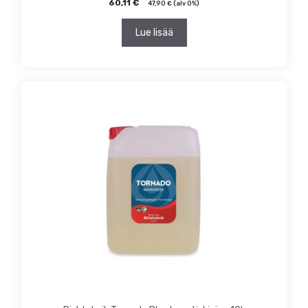
60,11
€
47,90
€
(alv 0%)
Lue lisää