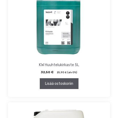
KW Huuhtelukirkaste 5L
32,50
€
25,90
€
(alv 0%)
Lisää ostoskoriin