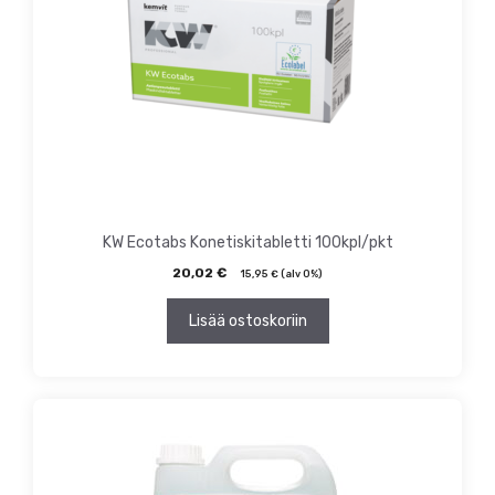
KW Ecotabs Konetiskitabletti 100kpl/pkt
20,02
€
15,95
€
(alv 0%)
Lisää ostoskoriin