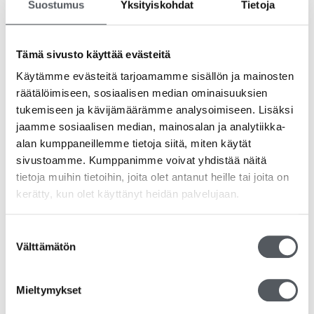
Suostumus
Yksityiskohdat
Tietoja
Tämä sivusto käyttää evästeitä
Käytämme evästeitä tarjoamamme sisällön ja mainosten
räätälöimiseen, sosiaalisen median ominaisuuksien
Kiilto MD Block S Kiinteä Konetiskiaine 2x5kg
tukemiseen ja kävijämäärämme analysoimiseen. Lisäksi
199,90
€
159,28
€
(alv 0%)
jaamme sosiaalisen median, mainosalan ja analytiikka-
alan kumppaneillemme tietoja siitä, miten käytät
Lisää ostoskoriin
sivustoamme. Kumppanimme voivat yhdistää näitä
tietoja muihin tietoihin, joita olet antanut heille tai joita on
kerätty, kun olet käyttänyt heidän palvelujaan.
Suostumuksen
Välttämätön
valinta
Mieltymykset