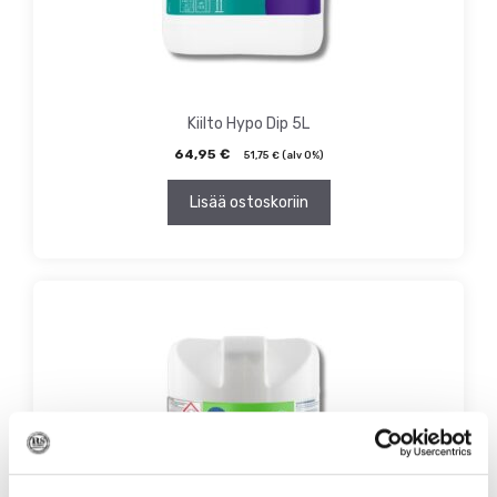
Kiilto Hypo Dip 5L
64,95
€
51,75
€
(alv 0%)
Lisää ostoskoriin