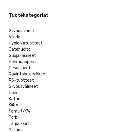
Tuotekategoriat
Siivousaineet
Vileda
Hygieniatuotteet
Jätehuolto
Suojakäsineet
Pehmopaperit
Pesuaineet
Ravintolatarvikkeet
RS-tuotteet
Siivousvälineet
Duni
Katrin
Kiilto
Kemvit/KW
Tork
Tarjoukset
Yleinen