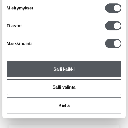
Mieltymykset
Tilastot
Markkinointi
Salli kaikki
Kiilto MD Restia Konetiskiaine 20L
Salli valinta
188,15
€
149,92
€
(alv 0%)
Lisää ostoskoriin
Kiellä