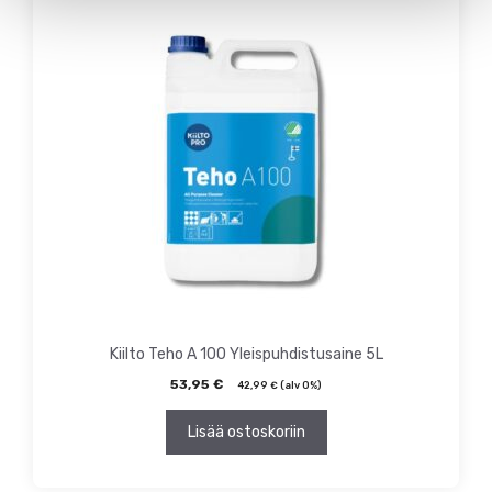
Kiilto Teho A 100 Yleispuhdistusaine 5L
53,95
€
42,99
€
(alv 0%)
Lisää ostoskoriin