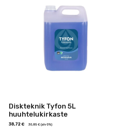
Diskteknik Tyfon 5L
huuhtelukirkaste
38,72
€
30,85
€
(alv 0%)