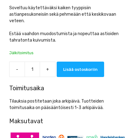
Soveltuu käytettäväksi kaiken tyyppisiin
astianpesukoneisiin sekä pehmeään että keskikovaan
veteen.
Estää vaahdon muodostumista ja nopeuttaa astioiden
tahratonta kuivumista.
Jälkitoimitus
-
+
Lisää ostoskoriin
Diskteknik
Tyfon
5L
Toimitusaika
huuhtelukirkaste
määrä
Tilauksia postitetaan joka arkipäivä. Tuotteiden
toimitusaika on pääsääntöisesti 1-3 arkipäivää.
Maksutavat