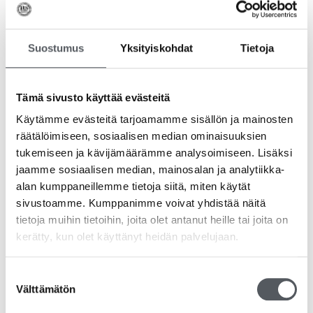
Suostumus
Yksityiskohdat
Tietoja
Tämä sivusto käyttää evästeitä
Käytämme evästeitä tarjoamamme sisällön ja mainosten
räätälöimiseen, sosiaalisen median ominaisuuksien
tukemiseen ja kävijämäärämme analysoimiseen. Lisäksi
jaamme sosiaalisen median, mainosalan ja analytiikka-
alan kumppaneillemme tietoja siitä, miten käytät
Kiilto Superquick Spurt Yleispuhdistusaine 750ml
sivustoamme. Kumppanimme voivat yhdistää näitä
8,50
€
6,77
€
(alv 0%)
tietoja muihin tietoihin, joita olet antanut heille tai joita on
kerätty, kun olet käyttänyt heidän palvelujaan.
Lisää ostoskoriin
Suostumuksen
Välttämätön
valinta