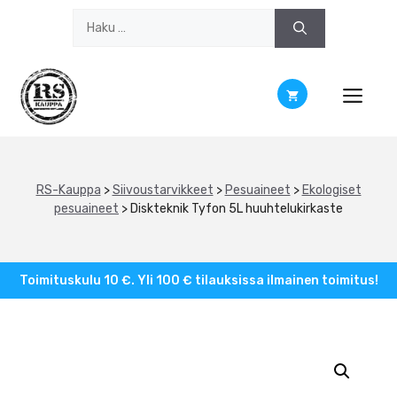
Siirry
Haku:
sisältöön
RS-Kauppa
>
Siivoustarvikkeet
>
Pesuaineet
>
Ekologiset
pesuaineet
>
Diskteknik Tyfon 5L huuhtelukirkaste
Toimituskulu 10 €. Yli 100 € tilauksissa ilmainen toimitus!