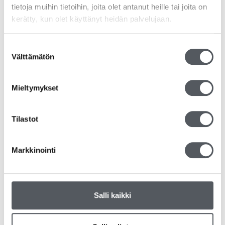
tietoja muihin tietoihin, joita olet antanut heille tai joita on
kerätty, kun olet käyttänyt heidän palvelujaan.
Suostumuksen
Välttämätön
Kiilto MD Restia Konetiskiaine 20L
valinta
188,15
€
149,92
€
(alv 0%)
Mieltymykset
Lisää ostoskoriin
Tilastot
Markkinointi
Salli kaikki