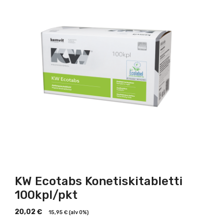
KW Ecotabs Konetiskitabletti
100kpl/pkt
20,02
€
15,95
€
(alv 0%)