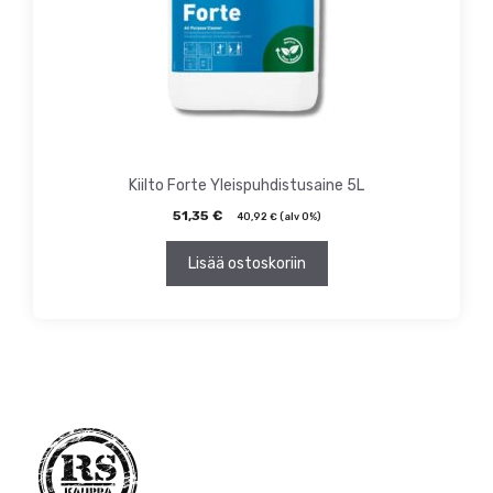
Kiilto Forte Yleispuhdistusaine 5L
51,35
€
40,92
€
(alv 0%)
Lisää ostoskoriin