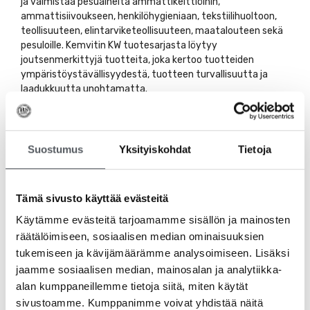
ja valmistaa pesuaineita ammattikeittiöihin,
ammattisiivoukseen, henkilöhygieniaan, tekstiilihuoltoon,
teollisuuteen, elintarviketeollisuuteen, maatalouteen sekä
pesuloille. Kemvitin KW tuotesarjasta löytyy
joutsenmerkittyjä tuotteita, joka kertoo tuotteiden
ympäristöystävällisyydestä, tuotteen turvallisuutta ja
laadukkuutta unohtamatta.
Tutustu myös
Suostumus
Yksityiskohdat
Tietoja
Tämä sivusto käyttää evästeitä
Käytämme evästeitä tarjoamamme sisällön ja mainosten
räätälöimiseen, sosiaalisen median ominaisuuksien
tukemiseen ja kävijämäärämme analysoimiseen. Lisäksi
jaamme sosiaalisen median, mainosalan ja analytiikka-
alan kumppaneillemme tietoja siitä, miten käytät
sivustoamme. Kumppanimme voivat yhdistää näitä