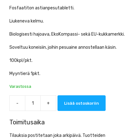
Fosfaatiton astianpesutabletti.
Liukeneva kelmu.
Biologisesti hajoava, EkoKompassi- sekä EU-kukkamerkki.
Soveltuu koneisiin, joihin pesuaine annostellaan käsin.
100kpl/pkt.
Myyntierä 1pkt.
Varastossa
-
+
Lisää ostoskoriin
KW
Ecotabs
Konetiskitabletti
Toimitusaika
100kpl/pkt
määrä
Tilauksia postitetaan joka arkipäivä. Tuotteiden