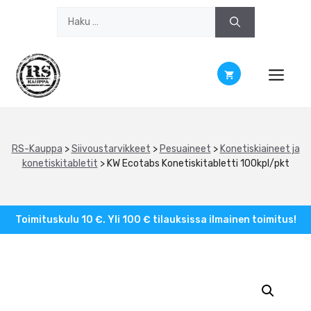
Siirry
Haku:
sisältöön
RS-Kauppa
>
Siivoustarvikkeet
>
Pesuaineet
>
Konetiskiaineet ja
konetiskitabletit
>
KW Ecotabs Konetiskitabletti 100kpl/pkt
Toimituskulu 10 €. Yli 100 € tilauksissa ilmainen toimitus!