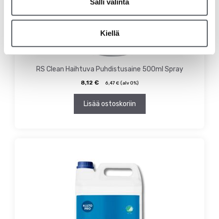
Salli valinta
Kiellä
RS Clean Haihtuva Puhdistusaine 500ml Spray
8,12
€
6,47
€
(alv 0%)
Lisää ostoskoriin