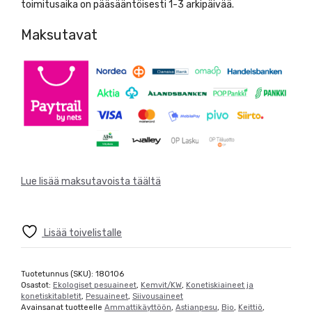
toimitusaika on pääsääntöisesti 1-3 arkipäivää.
Maksutavat
Lue lisää maksutavoista täältä
Lisää toivelistalle
Tuotetunnus (SKU):
180106
Osastot:
Ekologiset pesuaineet
,
Kemvit/KW
,
Konetiskiaineet ja
konetiskitabletit
,
Pesuaineet
,
Siivousaineet
Avainsanat tuotteelle
Ammattikäyttöön
,
Astianpesu
,
Bio
,
Keittiö
,