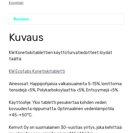
Konetiski
Kuvaus
Kuvaus
KW Konetiskitablettien käyttöturvatiedotteet löydät
täältä:
KW Ecotabs Konetiskitabletti
Ainesosat: Happipohjaisia valkaisuaineita 5-15%, Ionittomia
tensidejä <5%, Polykarboksylaattia <5%, Entsyymejä <5%.
Käyttöohje: Yksi tabletti pesukertaa kohden veden
kovuudesta riippumatta. Optimaalinen vedenlämpötila
+45-+50°C.
Kemvit Oy on suomalainen 30-vuotias yritys, joka kehittää