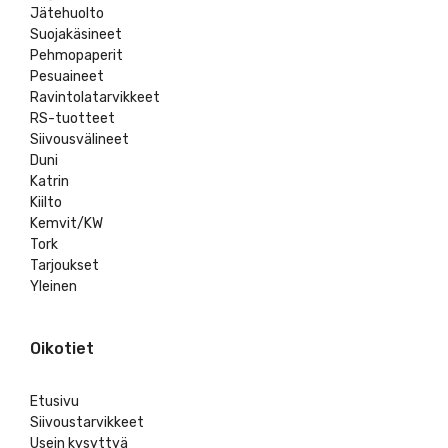
Jätehuolto
Suojakäsineet
Pehmopaperit
Pesuaineet
Ravintolatarvikkeet
RS-tuotteet
Siivousvälineet
Duni
Katrin
Kiilto
Kemvit/KW
Tork
Tarjoukset
Yleinen
Oikotiet
Etusivu
Siivoustarvikkeet
Usein kysyttyä