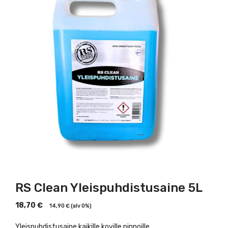
RS Clean Yleispuhdistusaine 5L
18,70
€
14,90
€
(alv 0%)
Yleispuhdistusaine kaikille koville pinnoille.