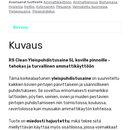
Avainsanat tuotteelle
Ammattikäyttöön
,
Ammattisiivous
,
Biohajoava
,
Hygienia
,
Keittiö
,
Kotimainen
,
Pesuaine
,
Valmistettu Suomessa
,
Yleispesuaine
,
Yleispuhdistus
Kuvaus
Kuvaus
RS Clean Yleispuhdistusaine 5L koville pinnoille –
tehokas ja turvallinen ammattikäyttöön
Tämä korkealaatuinen
yleispuhdistusaine
on suunniteltu
kaikkien kovien pintojen päivittäiseen ja säännölliseen
puhdistukseen. Se soveltuu erinomaisesti esimerkiksi
lattioiden, pöytien, seinien, ovien ja muiden pestävien
pintojen puhdistamiseen niin toimistoissa, kouluissa,
ravintoloissa kuin muissakin ammattikäytön kohteissa.
Tuote on
miedosti hajustettu
, mikä tekee siitä
miellyttävän käyttää myös sisätiloissa, joissa voimakkaat