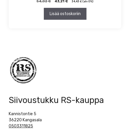
Alkuperäinen
Nykyinen
54,02
€
43,21
€
34,43
€
(alv 0%)
hinta
hinta
oli:
on:
Lisää ostoskoriin
54,02 €.
43,21 €.
Siivoustukku RS-kauppa
Kannistontie 5
36220 Kangasala
0503311825