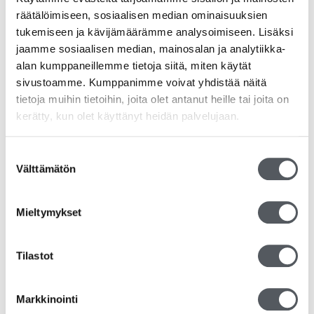
räätälöimiseen, sosiaalisen median ominaisuuksien
tukemiseen ja kävijämäärämme analysoimiseen. Lisäksi
jaamme sosiaalisen median, mainosalan ja analytiikka-
alan kumppaneillemme tietoja siitä, miten käytät
sivustoamme. Kumppanimme voivat yhdistää näitä
tietoja muihin tietoihin, joita olet antanut heille tai joita on
kerätty, kun olet käyttänyt heidän palvelujaan.
Suostumuksen
Välttämätön
valinta
Mieltymykset
Dilute -Aloituspakkaus (sis. Keittiö, Yleis ja Kylpyhuone
Tilastot
5kpl +sumutinpullot 3kpl)
70,00
€
55,78
€
(alv 0%)
Markkinointi
Lisää ostoskoriin