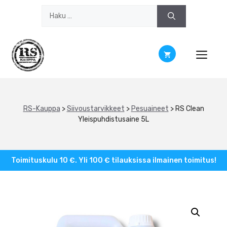
Siirry
Haku:
sisältöön
RS-Kauppa
>
Siivoustarvikkeet
>
Pesuaineet
>
RS Clean
Yleispuhdistusaine 5L
Toimituskulu 10 €. Yli 100 € tilauksissa ilmainen toimitus!