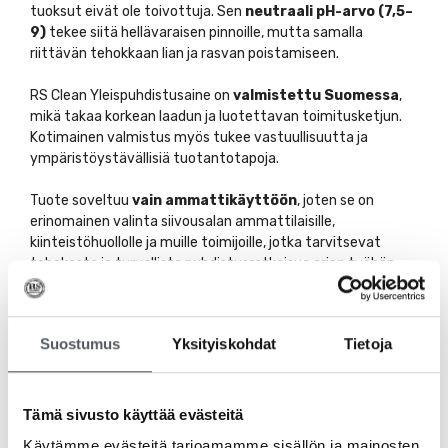
tuoksut eivät ole toivottuja. Sen
neutraali pH-arvo (7,5–
9)
tekee siitä hellävaraisen pinnoille, mutta samalla
riittävän tehokkaan lian ja rasvan poistamiseen.
RS Clean Yleispuhdistusaine on
valmistettu Suomessa
,
mikä takaa korkean laadun ja luotettavan toimitusketjun.
Kotimainen valmistus myös tukee vastuullisuutta ja
ympäristöystävällisiä tuotantotapoja.
Tuote soveltuu
vain ammattikäyttöön
, joten se on
erinomainen valinta siivousalan ammattilaisille,
kiinteistöhuollolle ja muille toimijoille, jotka tarvitsevat
tehokasta ja turvallista puhdistusratkaisua arjen työhön.
Valitse tämä yleispuhdistusaine, kun etsit
monipuolista,
kotimaista ja helppokäyttöistä puhdistusratkaisua
,
Suostumus
Yksityiskohdat
Tietoja
joka takaa puhtaat ja hygieeniset pinnat ilman pintojen
vaurioitumisen riskiä.
Tämä sivusto käyttää evästeitä
Tutustu myös
Käytämme evästeitä tarjoamamme sisällön ja mainosten