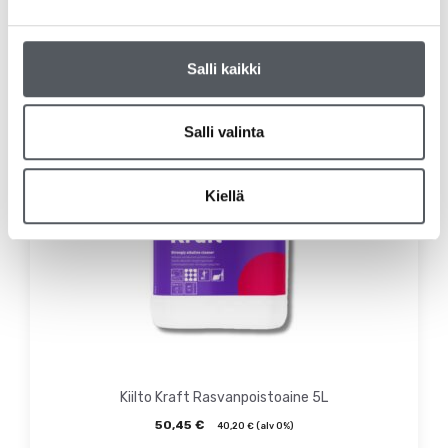
Salli kaikki
Salli valinta
Kiellä
Kiilto Kraft Rasvanpoistoaine 5L
50,45
€
40,20
€
(alv 0%)