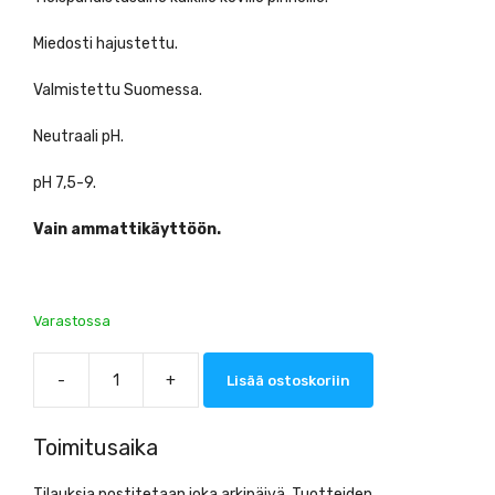
Miedosti hajustettu.
Valmistettu Suomessa.
Neutraali pH.
pH 7,5-9.
Vain ammattikäyttöön.
Varastossa
-
+
Lisää ostoskoriin
RS
Clean
Yleispuhdistusaine
Toimitusaika
5L
määrä
Tilauksia postitetaan joka arkipäivä. Tuotteiden