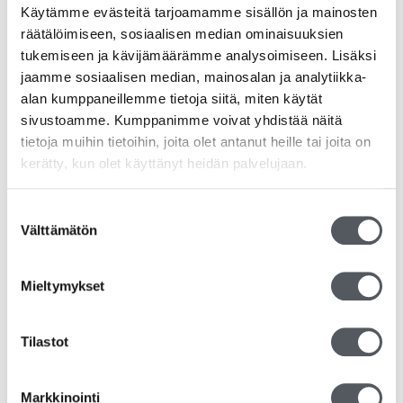
Käytämme evästeitä tarjoamamme sisällön ja mainosten
Tutustu myös
räätälöimiseen, sosiaalisen median ominaisuuksien
tukemiseen ja kävijämäärämme analysoimiseen. Lisäksi
jaamme sosiaalisen median, mainosalan ja analytiikka-
alan kumppaneillemme tietoja siitä, miten käytät
sivustoamme. Kumppanimme voivat yhdistää näitä
tietoja muihin tietoihin, joita olet antanut heille tai joita on
kerätty, kun olet käyttänyt heidän palvelujaan.
Suostumuksen
Välttämätön
valinta
Mieltymykset
Tilastot
Kiilto Teho A 100 Yleispuhdistusaine 5L
53,95
€
42,99
€
(alv 0%)
Markkinointi