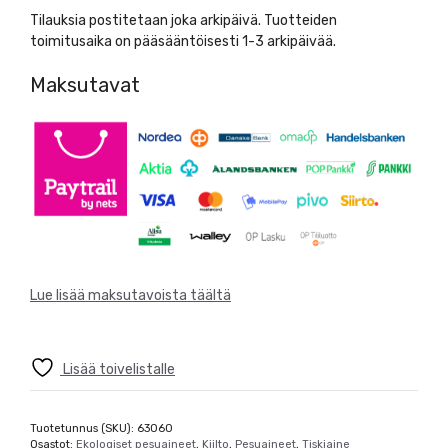
1L
Tilauksia postitetaan joka arkipäivä. Tuotteiden
määrä
toimitusaika on pääsääntöisesti 1-3 arkipäivää.
Maksutavat
Lue lisää maksutavoista täältä
Lisää toivelistalle
Tuotetunnus (SKU):
63060
Osastot:
Ekologiset pesuaineet
,
Kiilto
,
Pesuaineet
,
Tiskiaine