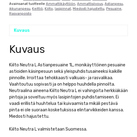
Avainsanat tuotteelle
Ammattikäyttöön
,
Ammattisiivous
,
Astianpesu
,
ikkunanpesu
,
Keittiö
,
Kiilto
,
lasipinnat
,
Miedosti hajustettu
,
Pesuaine
,
Rasvanpoisto
Kuvaus
Kuvaus
Kiilto Neutra L Astianpesuaine 1L, monikäyttöinen pesuaine
astioiden käsinpesuun sekä yleispuhdistusaineeksi kaikille
pinnoille. Irroittaa tehokkaasti valkuais- ja rasvalikaa.
Vaahtoutuu sopivasti ja on helppo huuhdella pinnoilta.
Neutraalina aineena Kiilto Neutra L ei vahingoita herkkiäkään
pintoja ja soveltuu myös lasipintojen puhdistamiseen. Ei
vaadi erillistä huuhtelua tai kuivaamista mikäli pestävä
pinta ei ole suoraan kosketuksissa elintarvikkeiden kanssa.
Miedosti hajustettu.
Kiilto Neutra L valmistetaan Suomessa.