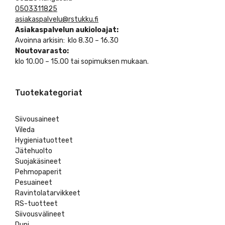
0503311825
asiakaspalvelu@rstukku.fi
Asiakaspalvelun aukioloajat:
Avoinna arkisin: klo 8.30 – 16.30
Noutovarasto:
klo 10.00 – 15.00 tai sopimuksen mukaan.
Tuotekategoriat
Siivousaineet
Vileda
Hygieniatuotteet
Jätehuolto
Suojakäsineet
Pehmopaperit
Pesuaineet
Ravintolatarvikkeet
RS-tuotteet
Siivousvälineet
Duni