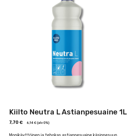
Kiilto Neutra L Astianpesuaine 1L
7,70
€
6,14
€
(alv 0%)
Monikäyttöinen ja tehokas astianpesuaine käsinpesuun.