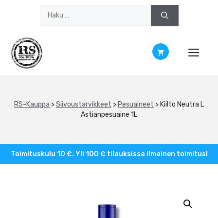
Siirry
Haku:
sisältöön
RS-Kauppa
>
Siivoustarvikkeet
>
Pesuaineet
>
Kiilto Neutra L
Astianpesuaine 1L
Toimituskulu 10 €. Yli 100 € tilauksissa ilmainen toimitus!