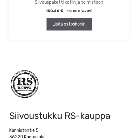
Siivouspaketti kotiin ja toimistoon
150,60
€
120,00
€
(alv 0%)
Lisää ostoskoriin
Siivoustukku RS-kauppa
Kannistontie 5
36220 Kangasala