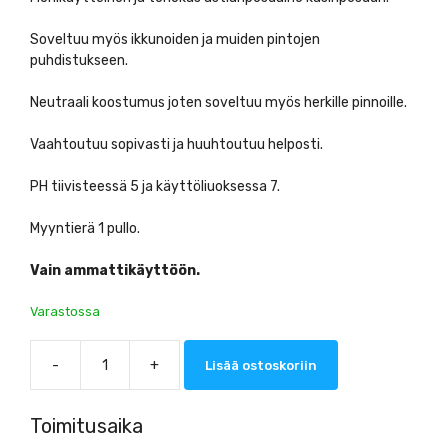
Soveltuu myös ikkunoiden ja muiden pintojen
puhdistukseen.
Neutraali koostumus joten soveltuu myös herkille pinnoille.
Vaahtoutuu sopivasti ja huuhtoutuu helposti.
PH tiivisteessä 5 ja käyttöliuoksessa 7.
Myyntierä 1 pullo.
Vain ammattikäyttöön.
Varastossa
-
+
Lisää ostoskoriin
Kiilto
Neutra
L
Toimitusaika
Astianpesuaine