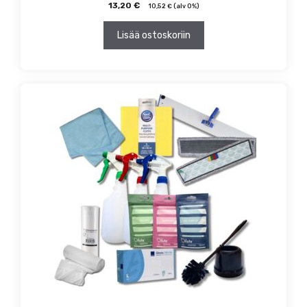
13,20
€
10,52
€
(alv 0%)
Lisää ostoskoriin