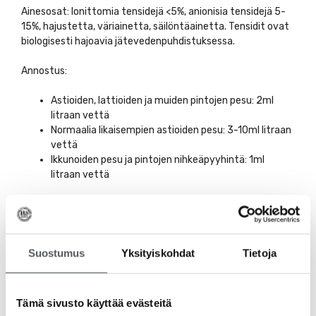
Ainesosat: Ionittomia tensidejä <5%, anionisia tensidejä 5-
15%, hajustetta, väriainetta, säilöntäainetta. Tensidit ovat
biologisesti hajoavia jätevedenpuhdistuksessa.
Annostus:
Astioiden, lattioiden ja muiden pintojen pesu: 2ml
litraan vettä
Normaalia likaisempien astioiden pesu: 3-10ml litraan
vettä
Ikkunoiden pesu ja pintojen nihkeäpyyhintä: 1ml
litraan vettä
Käyttöturvatiedotteen löydät täältä:
Suostumus
Yksityiskohdat
Tietoja
Neura L Käyttöturvatiedote
Tämä sivusto käyttää evästeitä